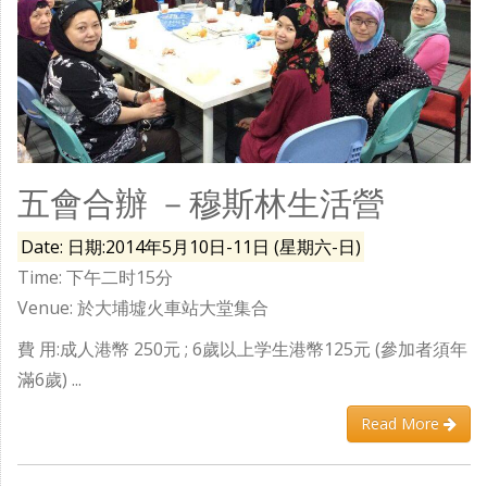
五會合辦 －穆斯林生活營
Date: 日期:2014年5月10日-11日 (星期六-日)
Time: 下午二时15分
Venue: 於大埔墟火車站大堂集合
費 用:成人港幣 250元 ; 6歲以上学生港幣125元 (參加者須年
滿6歲) ...
Read More