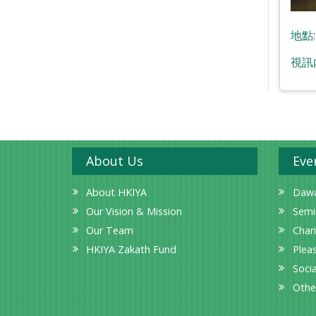
地點
視訊
About Us
Eve
About HKIYA
Dawa
Our Vision & Mission
Semi
Our Team
Char
HKIYA Zakath Fund
Plea
Socia
Othe