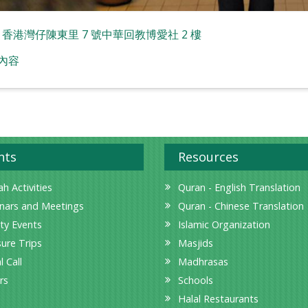
: 香港灣仔陳東里 7 號中華回教博愛社 2 樓
內容
nts
Resources
h Activities
Quran - English Translation
nars and Meetings
Quran - Chinese Translation
ity Events
Islamic Organization
sure Trips
Masjids
l Call
Madhrasas
rs
Schools
Halal Restaurants