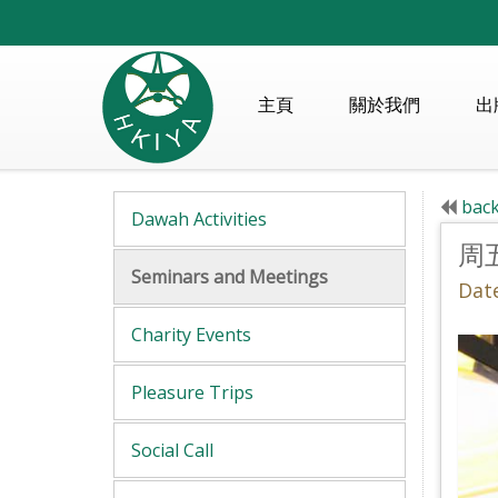
主頁
關於我們
出
back
Dawah Activities
周
Seminars and Meetings
Dat
Charity Events
Pleasure Trips
Social Call