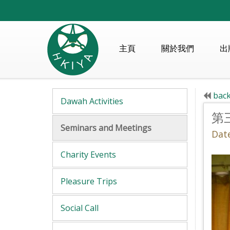
主頁
關於我們
出
back
Dawah Activities
第
Seminars and Meetings
Date
Charity Events
Pleasure Trips
Social Call