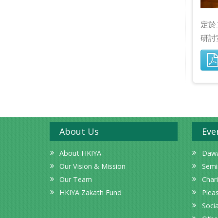
定於
研討
About Us
Eve
About HKIYA
Dawa
Our Vision & Mission
Semi
Our Team
Char
HKIYA Zakath Fund
Plea
Socia