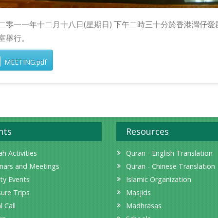
二零一一年十二月十八日(星期日) 下午二時三十分於香港灣仔
室舉行。
MEETING.pdf
nts
Resources
h Activities
Quran - English Translation
nars and Meetings
Quran - Chinese Translation
ity Events
Islamic Organization
sure Trips
Masjids
l Call
Madhrasas