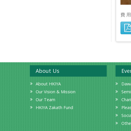
費 
About Us
Eve
About HKIYA
Dawa
Our Vision & Mission
Semi
Our Team
Char
HKIYA Zakath Fund
Plea
Socia
Othe