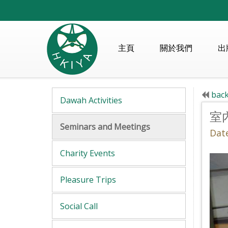
主頁
關於我們
出
back
Dawah Activities
室
Seminars and Meetings
Dat
Charity Events
Pleasure Trips
Social Call