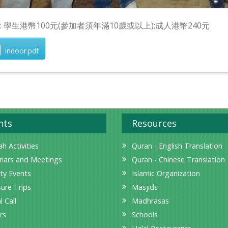
用: 學生港幣100元(參加者須年滿10歲或以上);成人港幣240元
Indoor.pdf
nts
Resources
h Activities
Quran - English Translation
nars and Meetings
Quran - Chinese Translation
ity Events
Islamic Organization
sure Trips
Masjids
l Call
Madhrasas
rs
Schools